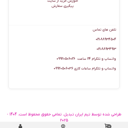
آموزش خرید از سایت
پیگیری سفارش
اطلاعات تماس
تلفن های تماس
021-88934504
021-88934913
واتساپ و تلگرام 24 ساعت 09920506026
واتساپ و تلگرام ساعات کاری 09920506036
طراحی شده توسط تیم ایران تبدیل. تمامی حقوق محفوظ است. 1404 -
2025
Custom link 1
Contact us
Sitemap
Our stores
0