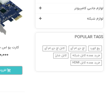
لوازم جانبی کامپیوتر
لوازم شبکه
POPULAR TAGS
کارت یو اس بی 3 دو پورت 
View more
پچ کورد
اچ دی ام آی
کابل اچ دی ام آی
,250,000
خرید عمده کابل شبکه
کابل شارژ
خرید عمده کابل HDMI
افزو