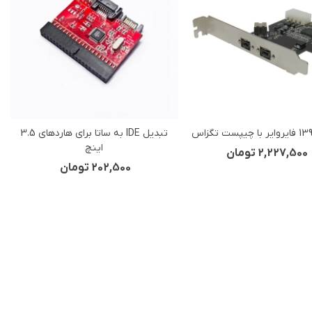
تبدیل IDE به ساتا برای هاردهای 3.5
Love
View more
Love
View m
اینچ
2,227,500 تومان
202,500 تومان