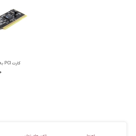
کارت PCI به 1394 ILINK وی نت
View more
0 توم
راهنما
اطلاعات تماس
راهنما
تلفن های تماس