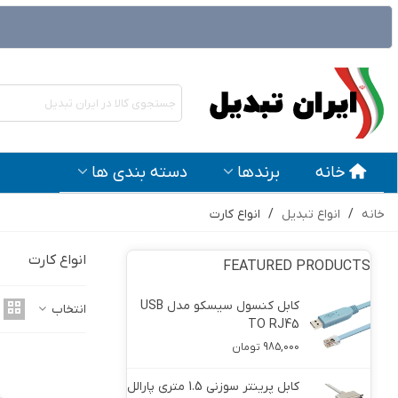
خانه
برندها
دسته بندی ها
خانه
/
انواع تبدیل
/
انواع کارت
انواع کارت
FEATURED PRODUCTS
کابل کنسول سیسکو مدل USB
کابل پرینتر 1.5 متری مارک دی 
انتخاب
TO RJ45
129,500 تومان
985,000 تومان
ی نت
کابل پرینتر سوزنی 1.5 متری پارالل
کابل وی جی