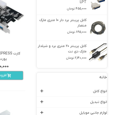
LPT
425,000 تومان
455,000 تومان
ی نت
کابل پرینتر برد دار 10 متری مارک
کابل وی جی
منصار
605,000 تومان
895,000 تومان
3+9 1.5 متری دی
کابل پرینتر 20 متری برد و شیلدار
نت
مارک دی نت
View more
380,000 تومان
2,140,000 تومان
پورت 
,650,000
افزو
خانه
انواع کابل
انواع تبدیل
لوازم جانبی موبایل