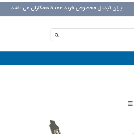
ایران تبدیل مخصوص خرید عمده همکاران می باشد
نت
کابل کنسول سیسکو مدل USB
TO RJ45
985,000 تومان
 ای پنج متری وی نت
کابل پرینتر سوزنی 1.5 متری پارالل