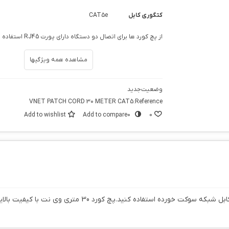
کتگوری کابل
CAT5e
از پچ کورد ها برای اتصال دو دستگاه دارای پورت RJ45 استفاده میشود.
مشاهده همه ویژگیها
وضعیت
جدید
VNET PATCH CORD 30 METER CAT5
Reference:
Add to wishlist
Add to compare
0
0
ت با کیفیت بالایی که دارد میتواند اطلاعات را بدون مشکل بین دو دستگاه منتقل کند.