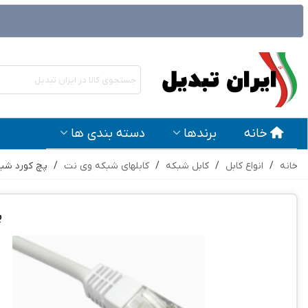
خانه
برندها
دسته بندی ها
خانه
/
انواع کابل
/
کابل شبکه
/
کابلهای شبکه وی نت
/
پچ کورد شبکه 30 متری UTP CAT5 ما
پ