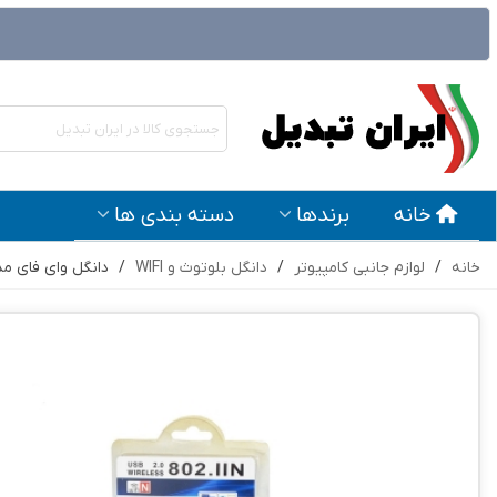
خانه
برندها
دسته بندی ها
خانه
/
لوازم جانبی کامپیوتر
/
دانگل بلوتوث و WIFI
/
دانگل وای فای مدل 802 با سرعت s