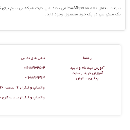
سرعت انتقال داده ها 300Mbps می باشد. این کا
یک مینی سی در پک خود محصول وجود دارد .
راهنما
اطلاعات تماس
راهنما
تلفن های تماس
آموزش ثبت نام و تایید
021-88934504
آموزش خرید از سایت
021-88934913
پیگیری سفارش
واتساپ و تلگرام 24 ساعت 09920506026
واتساپ و تلگرام ساعات کاری 09920506036