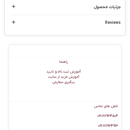
جزئیات محصول
Reviews
راهنما
راهنما
آموزش ثبت نام و تایید
آموزش خرید از سایت
پیگیری سفارش
اطلاعات تماس
تلفن های تماس
021-88934504
021-88934913