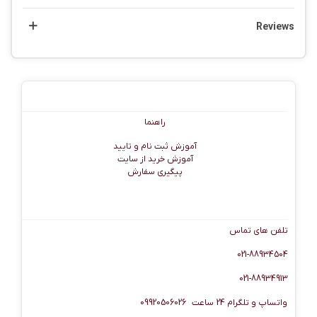
Reviews
راهنما
راهنما
آموزش ثبت نام و تایید
آموزش خرید از سایت
پیگیری سفارش
اطلاعات تماس
تلفن های تماس
021-88934504
021-88934913
واتساپ و تلگرام 24 ساعت 09920506026