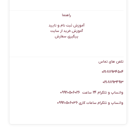
راهنما
راهنما
آموزش ثبت نام و تایید
آموزش خرید از سایت
پیگیری سفارش
اطلاعات تماس
تلفن های تماس
021-88934504
021-88934913
واتساپ و تلگرام 24 ساعت 09920506026
واتساپ و تلگرام ساعات کاری 09920506036