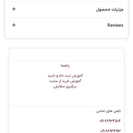
جزئیات محصول
Reviews
راهنما
راهنما
آموزش ثبت نام و تایید
آموزش خرید از سایت
پیگیری سفارش
اطلاعات تماس
تلفن های تماس
021-88934504
021-88934913