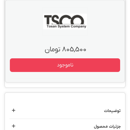
805,500 تومان
ناموجود
توضیحات
جزئیات محصول