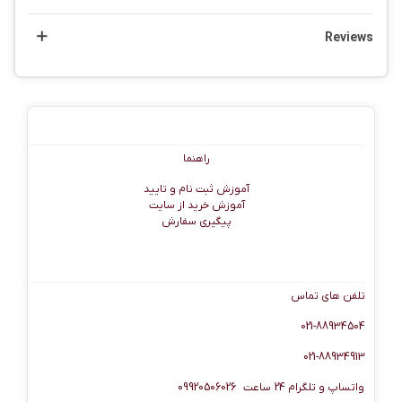
Reviews
راهنما
راهنما
آموزش ثبت نام و تایید
آموزش خرید از سایت
پیگیری سفارش
اطلاعات تماس
تلفن های تماس
021-88934504
021-88934913
واتساپ و تلگرام 24 ساعت 09920506026