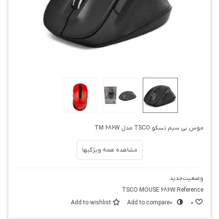
موس بی سیم تسکو TSCO مدل TM 686W
مشاهده همه ویژگیها
وضعیت
جدید
TSCO MOUSE 686W
Reference:
Add to wishlist
Add to compare
0
0