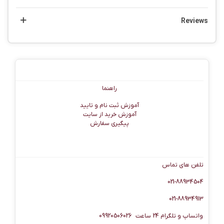
Reviews
راهنما
راهنما
آموزش ثبت نام و تایید
آموزش خرید از سایت
پیگیری سفارش
اطلاعات تماس
تلفن های تماس
021-88934504
021-88934913
واتساپ و تلگرام 24 ساعت 09920506026