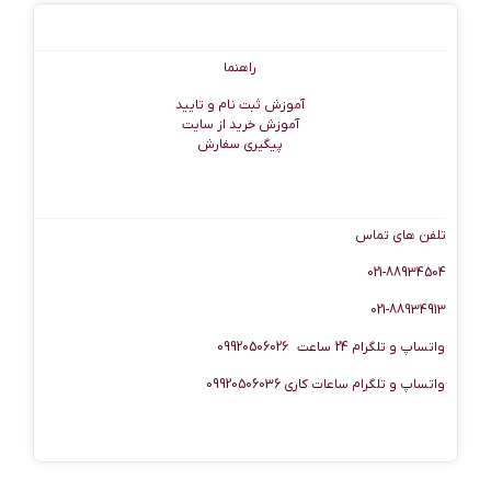
راهنما
راهنما
آموزش ثبت نام و تایید
آموزش خرید از سایت
پیگیری سفارش
اطلاعات تماس
تلفن های تماس
021-88934504
021-88934913
واتساپ و تلگرام 24 ساعت 09920506026
واتساپ و تلگرام ساعات کاری 09920506036