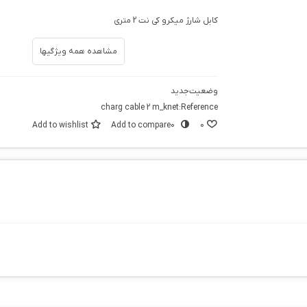
کابل شارژ میکرو کی نت 2 متری
مشاهده همه ویژگیها
وضعیت
جدید
charg cable 2 m_knet
Reference:
Add to wishlist
Add to compare
0
0