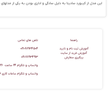
این مدل از کیبورد سادیتا به دلیل سادگی و اداری بودن به یکی از مدل
راهنما
اطلاعات تماس
راهنما
تلفن های تماس
آموزش ثبت نام و تایید
021-88934504
آموزش خرید از سایت
021-88934913
پیگیری سفارش
واتساپ و تلگرام 24 ساعت 09920506026
واتساپ و تلگرام ساعات کاری 09920506036