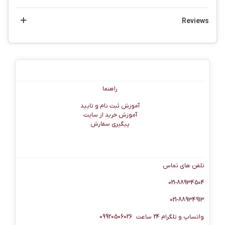
Reviews
راهنما
راهنما
آموزش ثبت نام و تایید
آموزش خرید از سایت
پیگیری سفارش
اطلاعات تماس
تلفن های تماس
021-88934504
021-88934913
واتساپ و تلگرام 24 ساعت 09920506026