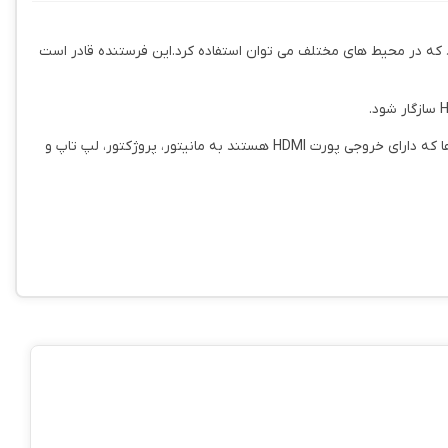
ی نت پلاس مدل WT60 یک راه حل ساده و آسان برای انتقال تصویر و صدا بصورت بی سیم و با کیفیت 1080P@60HZ می باشد که در محیط های مختلف می توان استفاده کرد.این فرستنده قادر است
همچنین این فرستنده به شما این امکان را می دهد که تصاویر و صدا را از دستگاه های مختلف مانند لپ تاپ، کنسول بازی و دوربین به دیگر دستگاه ها که دارای خروجی پورت HDMI هستند به مانیتور، پروژکتور، لپ تاپ و