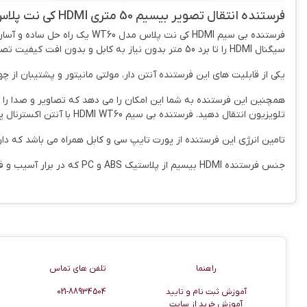
فرستنده انتقال تصویر بیسیم 50 متری HDMI کی نت پلاس WT-60
سیگنال HDMI را تا برد 50 متر بدون نیاز به کابل و بدون افت کیفیت تصویر انتقال دهد.
یکی از قابلیت های این فرستنده آنتن دار، مولتی مانیتور و پشتیبان از چهار گیر
تلویزیون انتقال دهید. فرستنده بی سیم HDMI WT60 با آنتن اکسترنال پر قدرتی که دارد میتواند تصاویر و سیگنال ها را با کیفیت بالا انتقال دهد.
تامین انرژی این فرستنده از پورت تایپ سی و کابل همراه می باشد که دارای جریان ورودی 5 
جنس فرستنده HDMI بیسیم از پلاستیک ABS و PC که در برار آسیب و فشار های شدید مقاوم می باشد.
راهنما
اطلاعات تماس
راهنما
تلفن های تماس
آموزش ثبت نام و تایید
021-88934504
آموزش خرید از سایت