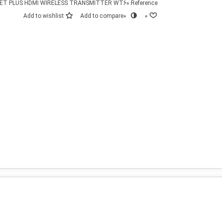
ET PLUS HDMI WIRELESS TRANSMITTER WT60
Reference:
Add to wishlist
Add to compare
0
0