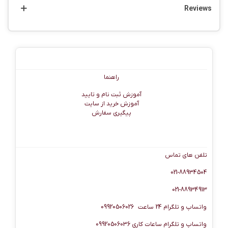
Reviews
راهنما
راهنما
آموزش ثبت نام و تایید
آموزش خرید از سایت
پیگیری سفارش
اطلاعات تماس
تلفن های تماس
021-88934504
021-88934913
واتساپ و تلگرام 24 ساعت 09920506026
واتساپ و تلگرام ساعات کاری 09920506036