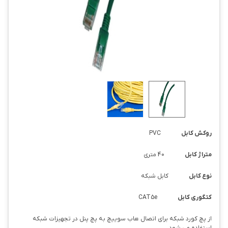
روکش کابل
PVC
متراژ کابل
40 متری
نوع کابل
کابل شبکه
کتگوری کابل
CAT5e
از پچ کورد شبکه برای اتصال هاب سوییچ به پچ پنل در تجهیزات شبکه