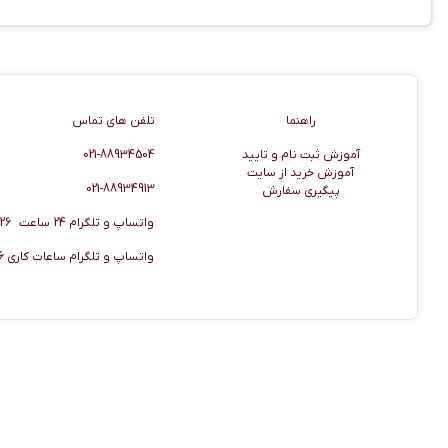
راهنما
اطلاعات تماس
راهنما
تلفن های تماس
آموزش ثبت نام و تایید
021-88934504
آموزش خرید از سایت
021-88934913
پیگیری سفارش
واتساپ و تلگرام 24 ساعت 09920506026
واتساپ و تلگرام ساعات کاری 09920506036