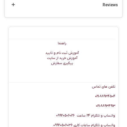
Reviews
راهنما
راهنما
آموزش ثبت نام و تایید
آموزش خرید از سایت
پیگیری سفارش
اطلاعات تماس
تلفن های تماس
021-88934504
021-88934913
واتساپ و تلگرام 24 ساعت 09920506026
واتساپ و تلگرام ساعات کاری 09920506036