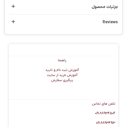
جزئیات محصول
Reviews
راهنما
راهنما
آموزش ثبت نام و تایید
آموزش خرید از سایت
پیگیری سفارش
اطلاعات تماس
تلفن های تماس
021-88934504
021-88934913